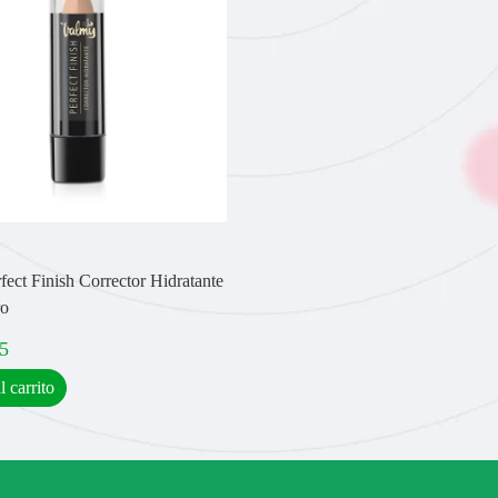
ect Finish Corrector Hidratante
ro
5
l carrito