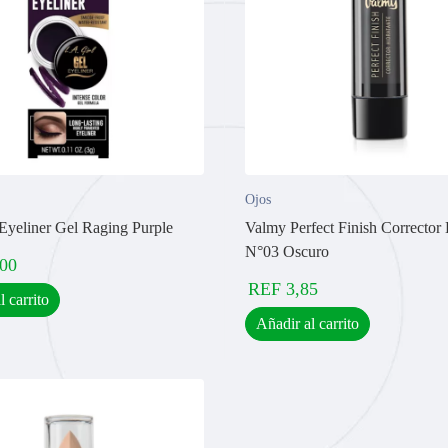
Ojos
 Eyeliner Gel Raging Purple
Valmy Perfect Finish Corrector 
N°03 Oscuro
,00
REF
3,85
l carrito
Añadir al carrito