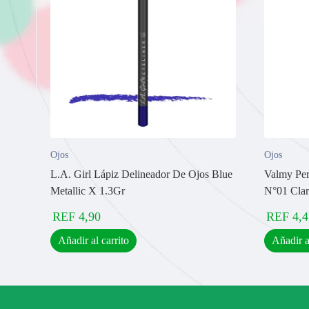
Ojos
Ojos
L.A. Girl Lápiz Delineador De Ojos Blue
Valmy Perf
Metallic X 1.3Gr
N°01 Cla
REF
4,90
REF
4,4
Añadir al carrito
Añadir a