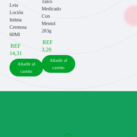
Talco
Leia
Medicado
Loción
Con
Intima
Mentol
Cremosa
283g
60Ml
REF
REF
3,20
14,31
Añadir al
Añadir al
carrito
carrito