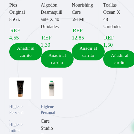
Pies
Algodón
Nourishing
Toallas
Original
Desmaquill
Care
Ocean X
85Gr.
ante X 40
591Ml
48
Unidades
Unidades
REF
REF
4,55
REF
12,85
REF
1,30
1,50
Añadir al
Añadir al
carrito
Añadir al
carrito
Añadir al
carrito
carrito
Higiene
Higiene
Personal
Personal
,
Care
Higiene
Studio
Intima