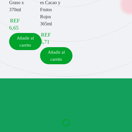
Graso x
es Cacao y
370ml
Frutos
Rojos
REF
365ml
6,65
REF
Añadir al
5,71
carrito
Añadir al
carrito