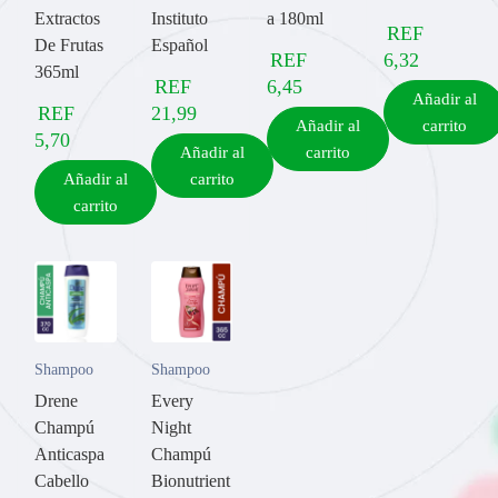
Extractos
Instituto
a 180ml
REF
De Frutas
Español
REF
6,32
365ml
REF
6,45
Añadir al
REF
21,99
Añadir al
carrito
5,70
Añadir al
carrito
Añadir al
carrito
carrito
Shampoo
Shampoo
Drene
Every
Champú
Night
Anticaspa
Champú
Cabello
Bionutrient