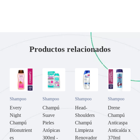
Productos relacionados
Shampoo
Shampoo
Shampoo
Shampoo
Every
Champú
Head-
Drene
Night
Suave
Shoulders
Champú
Champú
Pieles
Champú
Anticaspa
Bionutrient
Atópicas
Limpieza
Anticaída x
es
300ml -
Renovador
370ml