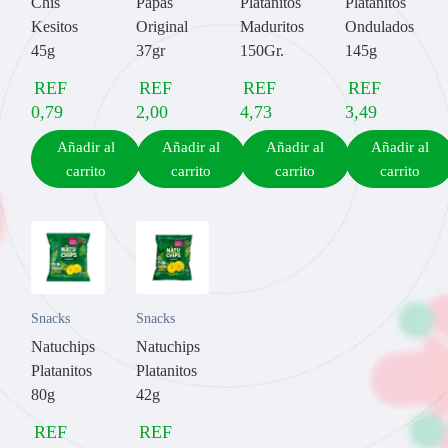
Chis
Papas
Platanitos
Platanitos
Kesitos
Original
Maduritos
Ondulados
45g
37gr
150Gr.
145g
REF
REF
REF
REF
0,79
2,00
4,73
3,49
Añadir al
Añadir al
Añadir al
Añadir al
carrito
carrito
carrito
carrito
Snacks
Snacks
Natuchips
Natuchips
Platanitos
Platanitos
80g
42g
REF
REF