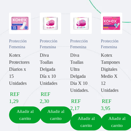
Protección
Protección
Protección
Protección
Femenina
Femenina
Femenina
Femenina
Kotex
Diva
Diva
Kotex
Protectores
Toallas
Toallas
Tampones
Diarios x
Delgada
Ultra
Digitales
15
Día x 10
Delgada
Medio X
Unidades
Unidades
Dia X 10
12
Unidades.
Unidades
REF
REF
1,29
2,30
REF
REF
2,17
3,95
Añadir al
Añadir al
carrito
carrito
Añadir al
Añadir al
carrito
carrito