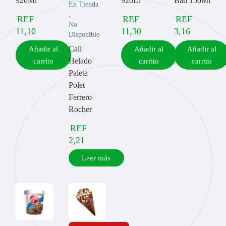
920Ml
920Lt
Bati 150Ml
En Tienda
,
REF
REF
REF
No
11,10
11,30
3,16
Disponible
Cali
Añadir al
Añadir al
Añadir al
Helado
carrito
carrito
carrito
Paleta
Polet
Ferrero
Rocher
REF
2,21
Leer más