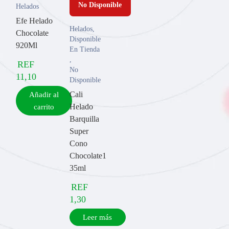
No Disponible
Helados
Efe Helado
Helados
,
Chocolate
Disponible
920Ml
En Tienda
,
REF
No
11,10
Disponible
Cali
Añadir al
Helado
carrito
Barquilla
Super
Cono
Chocolate1
35ml
REF
1,30
Leer más