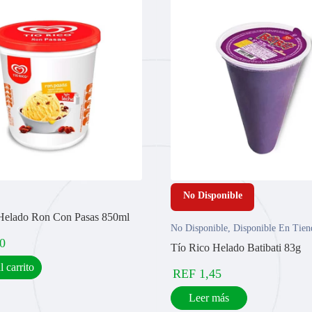
No Disponible
Helado Ron Con Pasas 850ml
No Disponible
,
Disponible En Tien
0
Tío Rico Helado Batibati 83g
l carrito
REF
1,45
Leer más