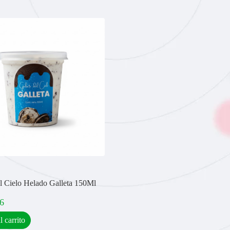
l Cielo Helado Galleta 150Ml
6
l carrito