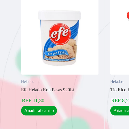
Helados
Helados
Efe Helado Ron Pasas 920Lt
Tío Rico 
REF
11,30
REF
8,2
Añadir al carrito
Añadir a