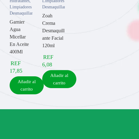
Hidratantes
,
Limpiadores y
Limpiadores y
Desmaquillantes
Desmaquillantes
Zoah
Garnier
Crema
Agua
Desmaquill
Micellar
ante Facial
En Aceite
120ml
400Ml
REF
REF
6,08
17,85
Añadir al
Añadir al
carrito
carrito