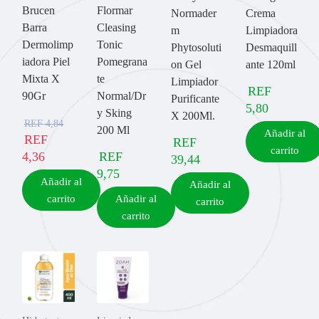
Brucen
Flormar
Normader
Crema
Barra
Cleasing
m
Limpiadora
Dermolimp
Tonic
Phytosoluti
Desmaquill
iadora Piel
Pomegrana
on Gel
ante 120ml
Mixta X
te
Limpiador
REF
90Gr
Normal/Dr
Purificante
5,80
y Sking
X 200Ml.
REF
4,84
200 Ml
Añadir al
REF
REF
carrito
4,36
REF
39,44
9,75
Añadir al
Añadir al
carrito
Añadir al
carrito
carrito