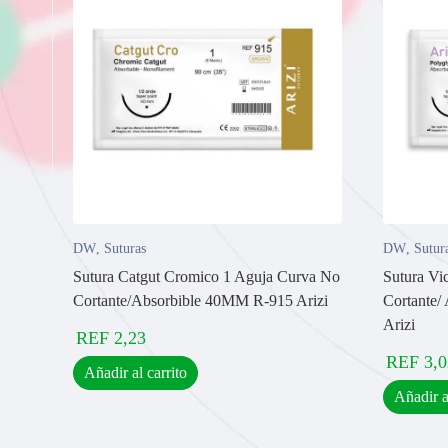
DW
,
Suturas
DW
,
Sutur
Sutura Catgut Cromico 1 Aguja Curva No
Sutura Vi
Cortante/Absorbible 40MM R-915 Arizi
Cortante/
Arizi
REF
2,23
REF
3,0
Añadir al carrito
Añadir a