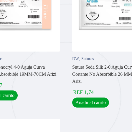
as
DW
,
Suturas
nocryl 4-0 Aguja Curva
Sutura Seda Silk 2-0 Aguja Cu
 Absorbible 19MM-70CM Arizi
Cortante No Absorbible 26 M
Arizi
7
REF
1,74
l carrito
Añadir al carrito