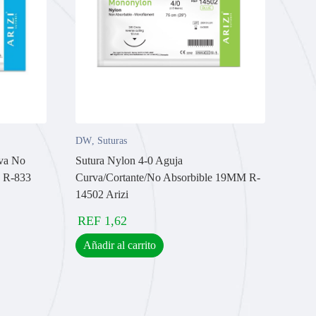
DW
,
Suturas
rva No
Sutura Nylon 4-0 Aguja
M R-833
Curva/Cortante/No Absorbible 19MM R-
14502 Arizi
REF
1,62
Añadir al carrito