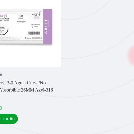
as
cryl 3-0 Aguja Curva/No
 Absorbible 26MM Azyl-316
2
l carrito