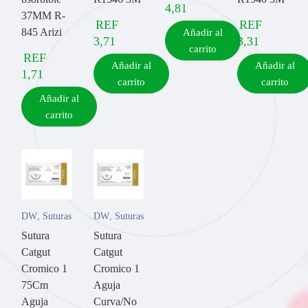
4,81
37MM R-
REF
REF
845 Arizi
Añadir al
3,71
3,31
carrito
REF
Añadir al
Añadir al
1,71
carrito
carrito
Añadir al
carrito
DW
,
Suturas
DW
,
Suturas
Sutura
Sutura
Catgut
Catgut
Cromico 1
Cromico 1
75Cm
Aguja
Aguja
Curva/No