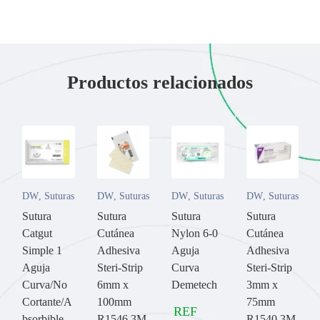
Productos relacionados
DW
,
Suturas
DW
,
Suturas
DW
,
Suturas
DW
,
Suturas
Sutura
Sutura
Sutura
Sutura
Catgut
Cutánea
Nylon 6-0
Cutánea
Simple 1
Adhesiva
Aguja
Adhesiva
Aguja
Steri-Strip
Curva
Steri-Strip
Curva/No
6mm x
Demetech
3mm x
Cortante/A
100mm
75mm
REF
bsorbible
R1546 3M
R1540 3M