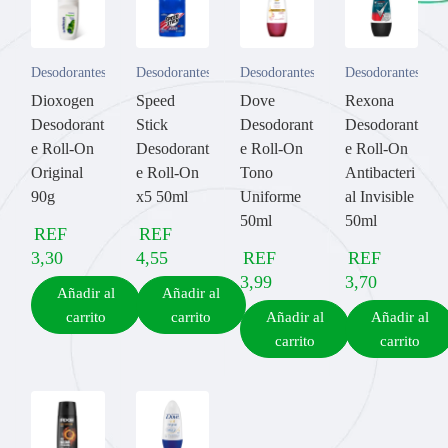
Desodorantes
Desodorantes
Desodorantes
Desodorantes
Dioxogen
Speed
Dove
Rexona
Desodorant
Stick
Desodorant
Desodorant
e Roll-On
Desodorant
e Roll-On
e Roll-On
Original
e Roll-On
Tono
Antibacteri
90g
x5 50ml
Uniforme
al Invisible
50ml
50ml
REF
REF
3,30
4,55
REF
REF
3,99
3,70
Añadir al
Añadir al
carrito
carrito
Añadir al
Añadir al
carrito
carrito