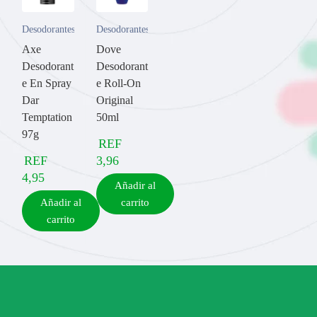
Desodorantes
Desodorantes
Axe
Dove
Desodorant
Desodorant
e En Spray
e Roll-On
Dar
Original
Temptation
50ml
97g
REF
REF
3,96
4,95
Añadir al
Añadir al
carrito
carrito