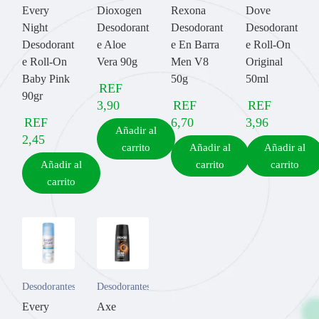
Every
Dioxogen
Rexona
Dove
Night
Desodorant
Desodorant
Desodorant
Desodorant
e Aloe
e En Barra
e Roll-On
e Roll-On
Vera 90g
Men V8
Original
Baby Pink
50g
50ml
REF
90gr
3,90
REF
REF
REF
6,70
3,96
Añadir al
2,45
carrito
Añadir al
Añadir al
Añadir al
carrito
carrito
carrito
Desodorantes
Desodorantes
Every
Axe