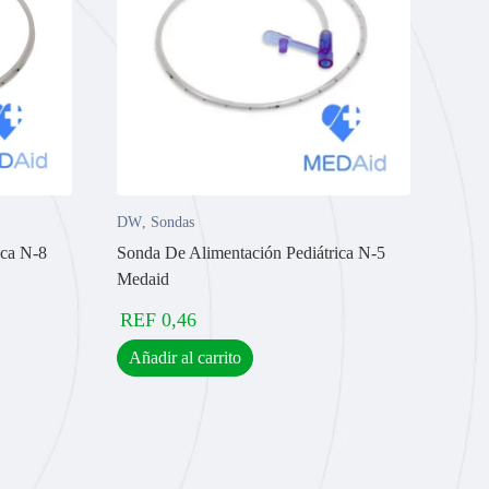
DW
,
Sondas
ica N-8
Sonda De Alimentación Pediátrica N-5
Medaid
REF
0,46
Añadir al carrito