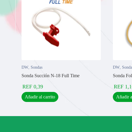
DW
,
Sondas
DW
,
Sonda
Sonda Succión N-18 Full Time
Sonda Fol
REF
0,39
REF
1,1
Añadir al carrito
Añadir a