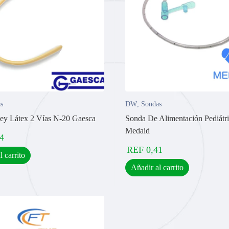
s
DW
,
Sondas
ey Látex 2 Vías N-20 Gaesca
Sonda De Alimentación Pediátr
Medaid
4
REF
0,41
l carrito
Añadir al carrito