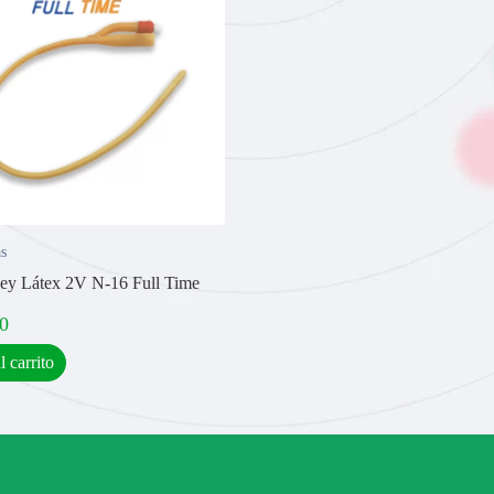
s
ey Látex 2V N-16 Full Time
0
l carrito