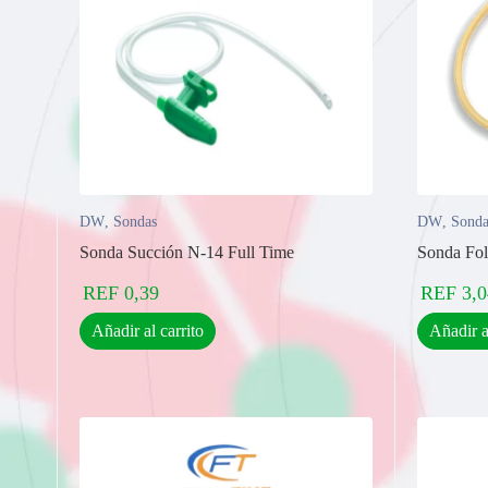
DW
,
Sondas
DW
,
Sonda
Sonda Succión N-14 Full Time
Sonda Fol
REF
0,39
REF
3,0
Añadir al carrito
Añadir a