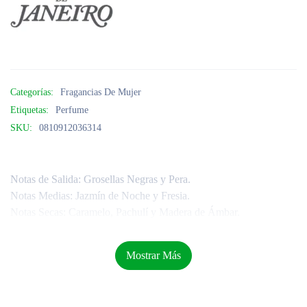
Categorías:
Fragancias De Mujer
Etiquetas:
Perfume
SKU:
0810912036314
Notas de Salida
: Grosellas Negras y Pera.
Notas Medias:
Jazmín de Noche y Fresia.
Notas Secas:
Caramelo, Pachulí y Madera de Ámbar.
Mostrar Más