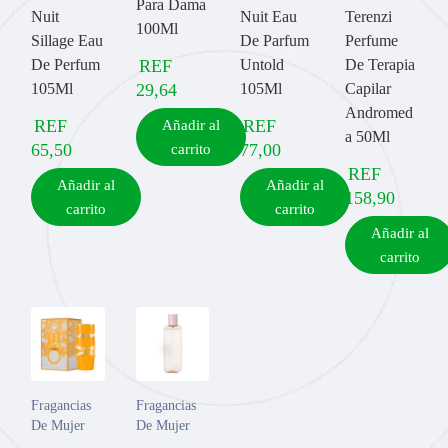
Para Dama
Nuit
Nuit Eau
Terenzi
100Ml
Sillage Eau
De Parfum
Perfume
De Perfum
REF
Untold
De Terapia
105Ml
29,64
105Ml
Capilar
Andromed
REF
REF
Añadir al
a 50Ml
65,50
77,00
carrito
REF
Añadir al
Añadir al
158,90
carrito
carrito
Añadir al
carrito
Fragancias
Fragancias
De Mujer
De Mujer