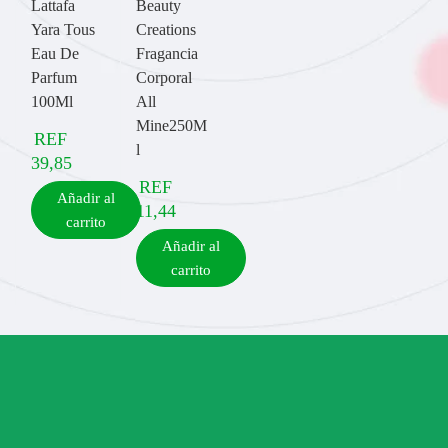
Lattafa
Beauty
Yara Tous
Creations
Eau De
Fragancia
Parfum
Corporal
100Ml
All
Mine250M
REF
l
39,85
REF
Añadir al
11,44
carrito
Añadir al
carrito