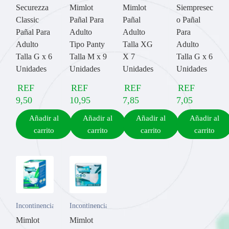
Securezza
Mimlot
Mimlot
Siempresec
Classic
Pañal Para
Pañal
o Pañal
Pañal Para
Adulto
Adulto
Para
Adulto
Tipo Panty
Talla XG
Adulto
Talla G x 6
Talla M x 9
X 7
Talla G x 6
Unidades
Unidades
Unidades
Unidades
REF
REF
REF
REF
9,50
10,95
7,85
7,05
Añadir al
Añadir al
Añadir al
Añadir al
carrito
carrito
carrito
carrito
Incontinencia
Incontinencia
Mimlot
Mimlot