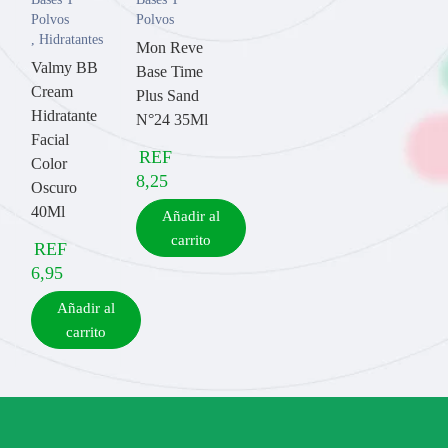
Polvos
Polvos
,
Hidratantes
Mon Reve
Valmy BB
Base Time
Cream
Plus Sand
Hidratante
N°24 35Ml
Facial
REF
Color
8,25
Oscuro
40Ml
Añadir al
carrito
REF
6,95
Añadir al
carrito