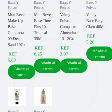
Bases Y
Bases Y
Bases Y
Bases Y
Polvos
Polvos
Polvos
Polvos
Mon Reve
Mon Reve
Valmy
Valmy
Make Up
Base Time
Polvo
Base Beige
Base
Plus 10-
Compacto
Claro 40Ml
Compacta
Tropical
Almendra-
REF
09-Deep
35Ml
13 12Gr.
5,20
Sand 19Gr
REF
REF
Añadir al
REF
8,25
3,07
carrito
6,80
Añadir al
Añadir al
Añadir al
carrito
carrito
carrito
Bases Y
Bases Y