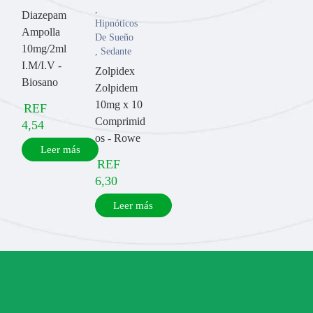
,
Diazepam
Hipnóticos
Ampolla
De Sueño
10mg/2ml
,
Sedante
I.M/I.V -
Zolpidex
Biosano
Zolpidem
10mg x 10
REF
Comprimid
4,54
os - Rowe
Leer más
REF
6,30
Leer más