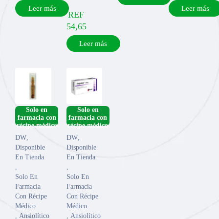
Leer más
Leer más
REF
54,65
Leer más
­Solo en
­Solo en
farmacia con
farmacia con
DW
,
DW
,
Disponible
Disponible
En Tienda
En Tienda
,
,
Solo En
Solo En
Farmacia
Farmacia
Con Récipe
Con Récipe
Médico
Médico
,
Ansiolítico
,
Ansiolítico