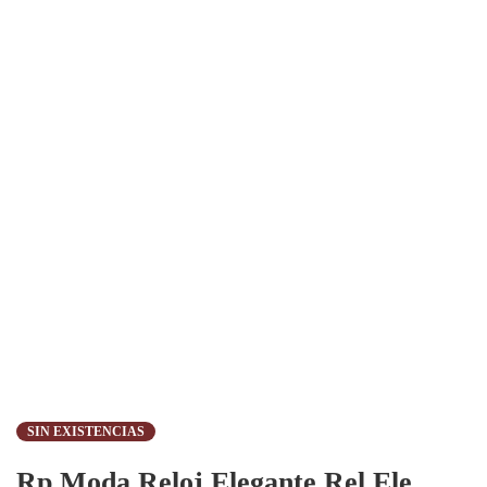
Modelos Surtidos (Sujeto A Disponibilidad)
SIN EXISTENCIAS
Rp Moda Reloj Elegante Rel.Ele