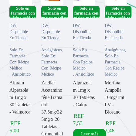
­Solo en
­Solo en
­Solo en
­Solo en
farmacia con
farmacia con
farmacia con
farmacia con
DW
,
DW
,
DW
,
DW
,
Disponible
Disponible
Disponible
Disponible
En Tienda
En Tienda
En Tienda
En Tienda
,
,
,
,
Solo En
Analgésicos
,
Solo En
Analgésicos
,
Farmacia
Solo En
Farmacia
Solo En
Con Récipe
Farmacia
Con Récipe
Farmacia
Médico
Con Récipe
Médico
Con Récipe
,
Ansiolítico
Médico
,
Ansiolítico
Médico
Alpram
Zaldiar
Alprazola
Morfina
Alprazola
Acetamino
m 1mg x
Ampolla
m 1mg x
fén+Trama
30 Tabletas
10mg/1ml
30 Tabletas
dol
- Calox
I.V -
- Valmorca
37.5mg/32
Biosano
REF
5mg x 20
REF
7,53
REF
Tabletas -
6,00
3,46
Grunenthal
Leer más