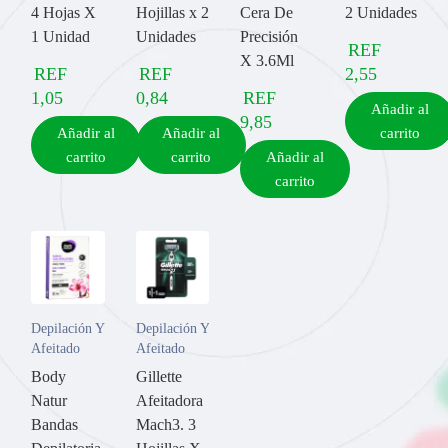
4 Hojas X
Hojillas x 2
Cera De
2 Unidades
1 Unidad
Unidades
Precisión
REF
X 3.6Ml
REF
REF
2,55
1,05
0,84
REF
Añadir al
9,85
Añadir al
Añadir al
carrito
carrito
carrito
Añadir al
carrito
Depilación Y
Depilación Y
Afeitado
Afeitado
Body
Gillette
Natur
Afeitadora
Bandas
Mach3. 3