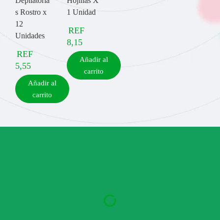
Depilatoria
Hojillas X
s Rostro x
1 Unidad
12
REF
Unidades
8,15
REF
Añadir al
5,55
carrito
Añadir al
carrito