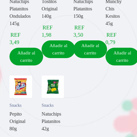
Natuchips
Tostitos
Natuchips
Munchy
Platanitos
Original
Platanitos
Chis
Ondulados
140g
150g
Kesitos
145g
45g
REF
REF
REF
1,98
3,50
REF
3,49
0,79
Añadir al
Añadir al
Añadir al
carrito
carrito
Añadir al
carrito
carrito
Snacks
Snacks
Pepito
Natuchips
Original
Platanitos
80g
42g