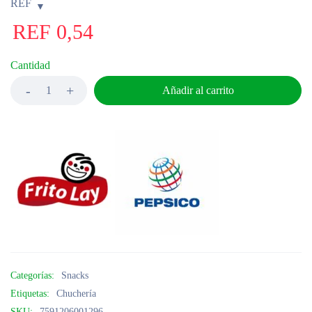
REF
REF
0,54
Cantidad
Añadir al carrito
Categorías:
Snacks
Etiquetas:
Chuchería
SKU:
7591206001296