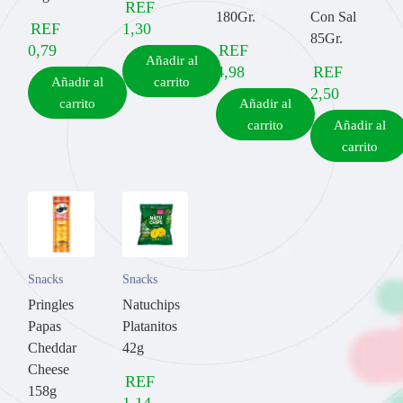
REF
180Gr.
Con Sal
REF
1,30
85Gr.
0,79
REF
Añadir al
4,98
REF
Añadir al
carrito
2,50
carrito
Añadir al
carrito
Añadir al
carrito
Snacks
Snacks
Pringles
Natuchips
Papas
Platanitos
Cheddar
42g
Cheese
REF
158g