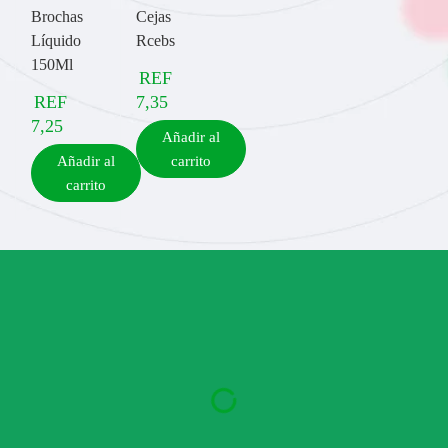
Brochas
Cejas
Líquido
Rcebs
150Ml
REF
REF
7,35
7,25
Añadir al
Añadir al
carrito
carrito