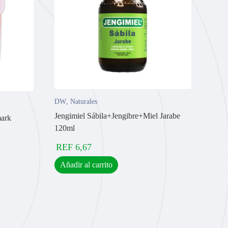
DW
,
Naturales
Jengimiel Sábila+Jengibre+Miel Jarabe
mark
120ml
REF
6,67
Añadir al carrito