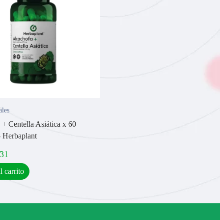
ales
+ Centella Asiática x 60
- Herbaplant
,31
l carrito