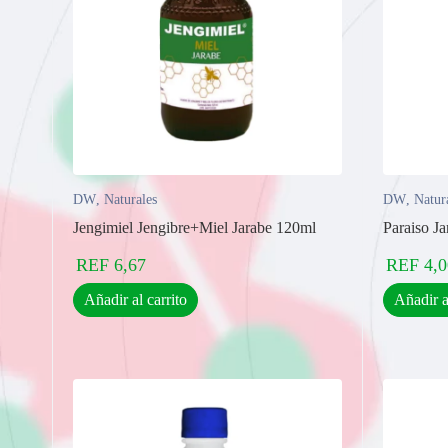
DW
,
Naturales
DW
,
Natur
Jengimiel Jengibre+Miel Jarabe 120ml
Paraiso J
REF
6,67
REF
4,0
Añadir al carrito
Añadir a