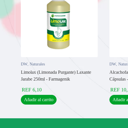
DW
,
Naturales
DW
,
Natur
Limolax (Limonada Purgante) Laxante
Alcachofa 
Jarabe 250ml - Farmagenik
Cápsulas 
REF
6,10
REF
10
Añadir al carrito
Añadir a