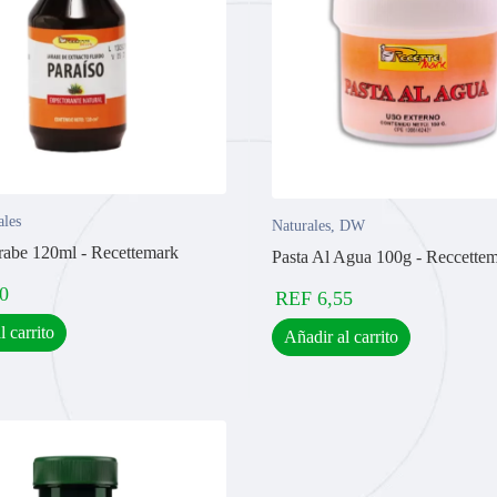
ales
Naturales
,
DW
arabe 120ml - Recettemark
Pasta Al Agua 100g - Reccette
0
REF
6,55
l carrito
Añadir al carrito