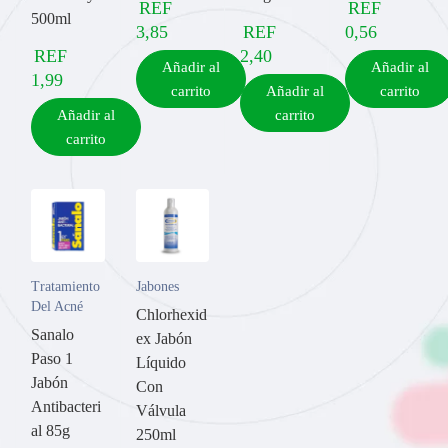
REF
REF
500ml
3,85
REF
0,56
REF
2,40
Añadir al
Añadir al
1,99
carrito
Añadir al
carrito
Añadir al
carrito
carrito
Tratamiento
Jabones
Del Acné
Chlorhexid
Sanalo
ex Jabón
Paso 1
Líquido
Jabón
Con
Antibacteri
Válvula
al 85g
250ml