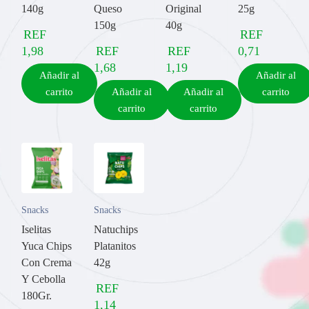
140g
Queso
Original
25g
150g
40g
REF
REF
1,98
REF
REF
0,71
1,68
1,19
Añadir al
Añadir al
carrito
Añadir al
Añadir al
carrito
carrito
carrito
Snacks
Snacks
Iselitas
Natuchips
Yuca Chips
Platanitos
Con Crema
42g
Y Cebolla
REF
180Gr.
1,14