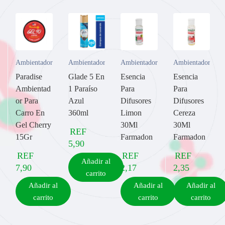
Ambientadores
Ambientadores
Ambientadores
Ambientadores
Paradise
Glade 5 En
Esencia
Esencia
Ambientad
1 Paraíso
Para
Para
or Para
Azul
Difusores
Difusores
Carro En
360ml
Limon
Cereza
Gel Cherry
30Ml
30Ml
REF
15Gr
Farmadon
Farmadon
5,90
REF
REF
REF
Añadir al
7,90
2,17
2,35
carrito
Añadir al
Añadir al
Añadir al
carrito
carrito
carrito