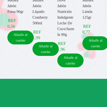
Mimlot
Mimlot
Dove
Mimlot
Jabón
Jabón
Jabón
Jabón
Fresa 90gr
Líquido
Nutrición
Limón
Cranberry
Indulgente
125gr
REF
500ml
Leche De
0,56
REF
Coco/Jazm
REF
0,77
ín 90g
Añadir al
1,99
carrito
Añadir al
REF
Añadir al
carrito
1,96
carrito
Añadir al
carrito