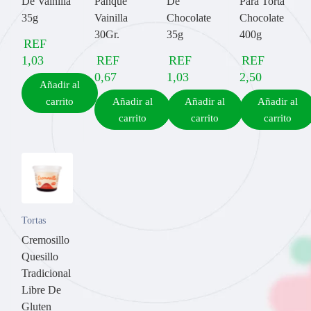
De Vainilla
Panque
De
Para Torta
35g
Vainilla
Chocolate
Chocolate
30Gr.
35g
400g
REF
1,03
REF
REF
REF
0,67
1,03
2,50
Añadir al
carrito
Añadir al
Añadir al
Añadir al
carrito
carrito
carrito
Tortas
Cremosillo
Quesillo
Tradicional
Libre De
Gluten