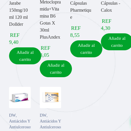
Metoclopra
Jarabe
Cápsulas
Cápsulas -
mida+Vita
150mg/10
Pharmetiqu
Calox
mina B6
ml 120 ml
e
REF
Gotas X
Dollder
REF
4,30
30ml
REF
8,55
PlusAndex
Añadir al
9,40
Añadir al
carrito
REF
Añadir al
carrito
3,05
carrito
Añadir al
carrito
DW
,
DW
,
Antiácidos Y
Antiácidos Y
Antiulcerosos
Antiulcerosos