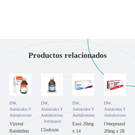
Productos relacionados
DW
,
DW
,
DW
,
DW
,
Antiácidos Y
Antiácidos Y
Antiácidos Y
Antiácidos Y
Antiulcerosos
Antiulcerosos
Antiulcerosos
Antiulcerosos
,
Antimareo
Vizerul
Esoz 20mg
Omeprazol
Clodoxin
Ranitidina
x 14
20mg x 28