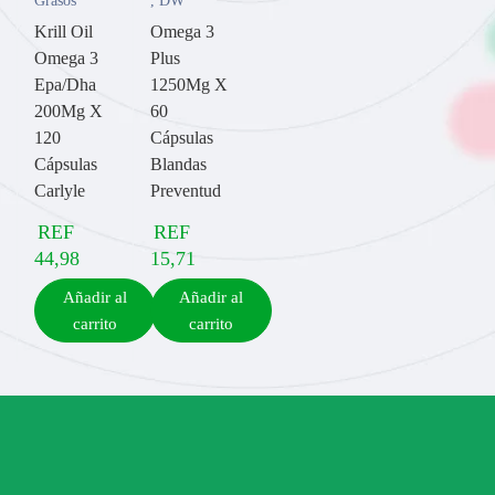
Grasos
,
DW
Krill Oil
Omega 3
Omega 3
Plus
Epa/Dha
1250Mg X
200Mg X
60
120
Cápsulas
Cápsulas
Blandas
Carlyle
Preventud
REF
REF
44,98
15,71
Añadir al
Añadir al
carrito
carrito