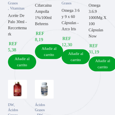
Grasos
Grasos
Cifarcaina
Omega
,
Vitaminas
Omega 3 6
Ampolla
3.6.9
Aceite De
y 9 x 60
1%/100ml
1000Mg X
Palo 30ml -
Cápsulas -
Behrens
100
Reccettema
Arco Iris
Cápsulas
REF
rk
Now
REF
8,19
REF
12,30
REF
Añadir al
5,38
31,19
Añadir al
carrito
Añadir al
carrito
Añadir al
carrito
carrito
DW
,
Ácidos
Ácidos
Grasos