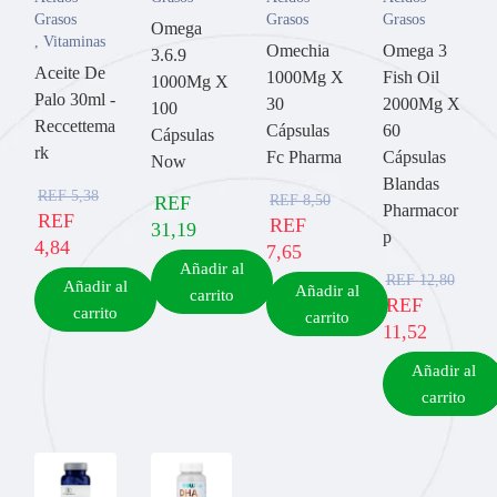
Grasos
Grasos
Grasos
Omega
,
Vitaminas
Omechia
Omega 3
3.6.9
Aceite De
1000Mg X
Fish Oil
1000Mg X
Palo 30ml -
30
2000Mg X
100
Reccettema
Cápsulas
60
Cápsulas
rk
Fc Pharma
Cápsulas
Now
Blandas
REF
5,38
REF
8,50
REF
Pharmacor
REF
REF
31,19
p
4,84
7,65
Añadir al
REF
12,80
Añadir al
Añadir al
carrito
REF
carrito
carrito
11,52
Añadir al
carrito