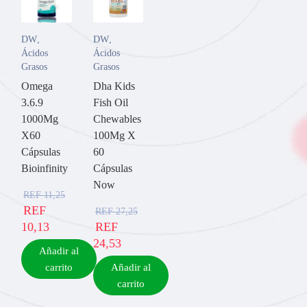
DW
,
DW
,
Ácidos
Ácidos
Grasos
Grasos
Omega
Dha Kids
3.6.9
Fish Oil
1000Mg
Chewables
X60
100Mg X
Cápsulas
60
Bioinfinity
Cápsulas
Now
REF
11,25
REF
REF
27,25
10,13
REF
24,53
Añadir al
carrito
Añadir al
carrito