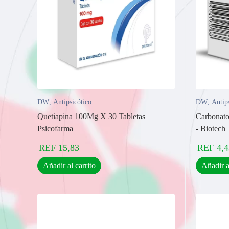
DW
,
Antipsicótico
DW
,
Antip
Quetiapina 100Mg X 30 Tabletas
Carbonato
Psicofarma
- Biotech
REF
15,83
REF
4,4
Añadir al carrito
Añadir a