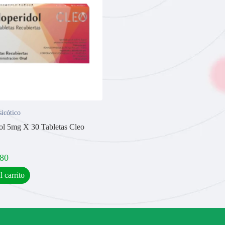
sicótico
ol 5mg X 30 Tabletas Cleo
,80
l carrito