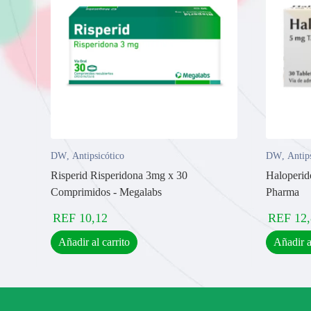
DW
,
Antipsicótico
DW
,
Antip
Risperid Risperidona 3mg x 30
Haloperid
Comprimidos - Megalabs
Pharma
REF
10,12
REF
12
Añadir al carrito
Añadir a