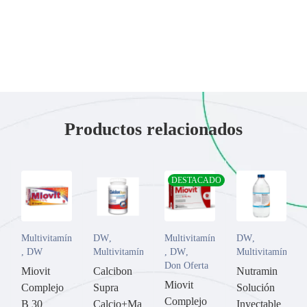
Productos relacionados
DESTACADO
Multivitamínicos
DW
,
Multivitamínicos
DW
,
,
DW
Multivitamínicos
,
DW
,
Multivitamínicos
Don Oferta
Miovit
Calcibon
Nutramin
Miovit
Complejo
Supra
Solución
Complejo
B 30
Calcio+Ma
Inyectable