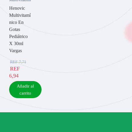
Henovic
Multivitamí
nico En
Gotas
Pediátrico
X 30ml
Vargas
REF
7,71
REF
6,94
Añadir al
carrito