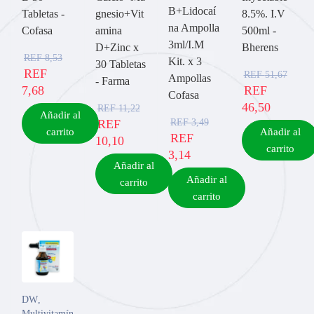
B+Lidocaí
Tabletas -
gnesio+Vit
8.5%. I.V
na Ampolla
Cofasa
amina
500ml -
3ml/I.M
D+Zinc x
Bherens
REF
8,53
Kit. x 3
30 Tabletas
REF
REF
51,67
Ampollas
- Farma
7,68
REF
Cofasa
46,50
REF
11,22
Añadir al
REF
3,49
REF
carrito
Añadir al
REF
10,10
carrito
3,14
Añadir al
Añadir al
carrito
carrito
DW
,
Multivitamínicos