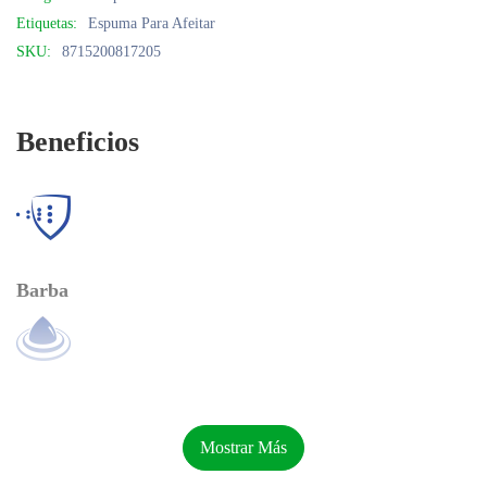
Etiquetas:
Espuma Para Afeitar
SKU:
8715200817205
Beneficios
Barba
Barba Suave
Sostenibilidad (
NIVEA
)
Mostrar Más