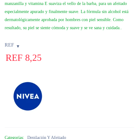
manzanilla y
vitamin
a E suaviza el vello de la barba, para un afeitado
especial
men
te apurado y final
men
te suave. La fórmula sin alcohol está
dermatológica
men
te aprobada por hombres con piel sensible. Como
resultado, su piel se siente cómoda y suave y se ve sana y cuidada..
REF
REF
8,25
Categorías:
Depilación Y Afeitado