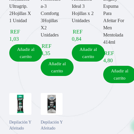
Cómo hacer para usar
Ultragrip.
a-3
Ideal 3
Espuma
2Hojillas X
Comfortg
Hojillas x 2
Para
1
Agitar
1 Unidad
3Hojillas
Unidades
Afeitar For
X2
Men
Agitar bien antes de usar / mantener la lata en posición vertical.
REF
REF
Unidades
Mentolada
2
Afeitado
1,03
0,84
414ml
REF
Añadir al
Añadir al
Afeitarse con movimientos suaves
4,35
REF
carrito
carrito
3
Enjuagar
4,80
Añadir al
carrito
Añadir al
Enjuagar con agua tibia
carrito
Depilación Y
Depilación Y
Afeitado
Afeitado