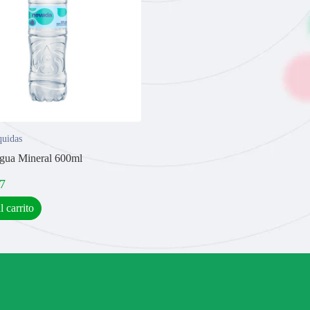
quidas
gua Mineral 600ml
7
l carrito