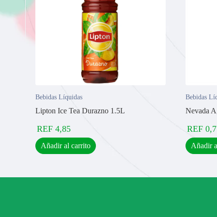
Bebidas Líquidas
Bebidas Lí
Lipton Ice Tea Durazno 1.5L
Nevada A
REF
4,85
REF
0,7
Añadir al carrito
Añadir a