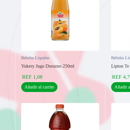
Bebidas Líquidas
Bebidas Lí
Yukery Jugo Durazno 250ml
Lipton Te
REF
1,08
REF
4,7
Añadir al carrito
Añadir a