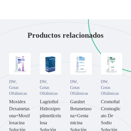
Productos relacionados
DW
,
DW
,
DW
,
DW
,
Gotas
Gotas
Gotas
Gotas
Oftálmicas
Oftálmicas
Oftálmicas
Oftálmicas
Moxidex
Lagrioftol
Garabet
Cromoftal
Dexametas
Hidroxipro
Betametaso
Cromoglic
ona+Moxif
pilmetilcelu
na+Genta
ato De
loxacina
losa
micina
Sodio
Solución
Solución
Solución
Solución