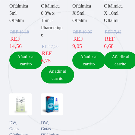
Oftálmica
Oftálmica
Oftálmica
Oftálmica
5ml
0.3% x
X 5ml
X 10ml
Oftalmi
15ml -
Oftalmi
Oftalmi
Pharmetiqu
REF
16,18
REF
10,06
REF
7,42
e
REF
REF
REF
14,56
9,05
6,68
REF
7,50
REF
Añadir al
Añadir al
Añadir al
6,75
carrito
carrito
carrito
Añadir al
carrito
DW
,
DW
,
Gotas
Gotas
Oftálmicas
Oftálmicas