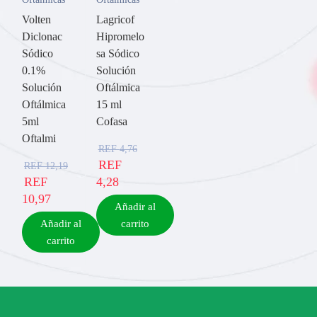
Volten
Lagricof
Diclonac
Hipromelo
Sódico
sa Sódico
0.1%
Solución
Solución
Oftálmica
Oftálmica
15 ml
5ml
Cofasa
Oftalmi
REF
4,76
REF
REF
12,19
REF
4,28
10,97
Añadir al
Añadir al
carrito
carrito