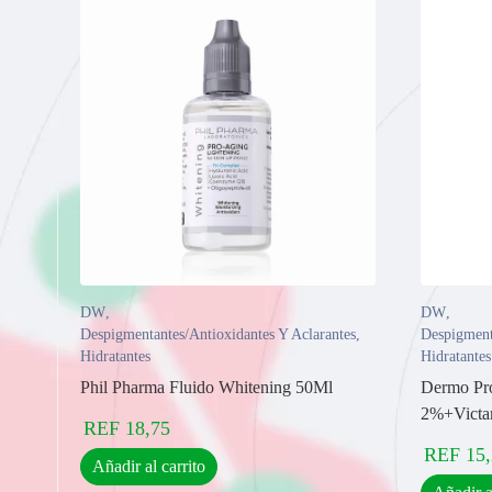
DW
,
DW
,
Despigmentantes/Antioxidantes Y Aclarantes
,
Despigment
Hidratantes
Hidratantes
Phil Pharma Fluido Whitening 50Ml
Dermo Pro
2%+Victa
REF
18,75
REF
15
Añadir al carrito