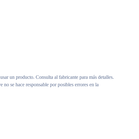
rilo, manteca de butyrospermum parkii (karité), olivato de
cto de fruta de naranja, extracto de fruta de Punica granatum,
 usar un producto. Consulta al fabricante para más detalles.
us Limon (limón), extracto de fruta de Ananas Sativus (piña),
e no se hace responsable por posibles errores en la
o de acrilato de sodio/acriloildimetiltaurato de sodio, polímero
orbato 80, flor de Melia Azadirachta. Extracto, extracto de
 de cúrcuma longa (cúrcuma), extracto de corallina officinalis,
sorbato 20, inositol, palmitato de retinilo, pantotenato de
ón), cáscara de cítricos aurantium dulcis (naranja) Aceite,