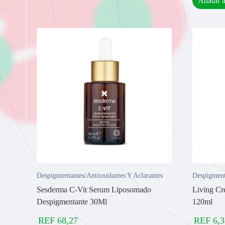
Añadir a
Despigmentantes/Antioxidantes Y Aclarantes
Despigment
Sesderma C-Vit Serum Liposomado
Living Cr
Despigmentante 30Ml
120ml
REF
68,27
REF
6,3