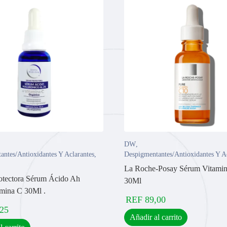
DW
,
antes/Antioxidantes Y Aclarantes
,
Despigmentantes/Antioxidantes Y A
La Roche-Posay Sérum Vitami
tectora Sérum Ácido Ah
30Ml
mina C 30Ml .
REF
89,00
,25
Añadir al carrito