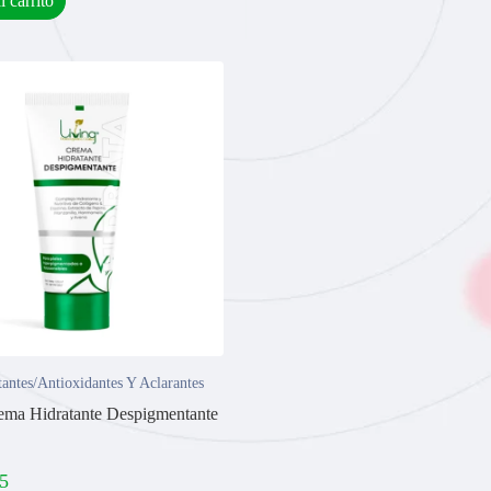
l carrito
antes/Antioxidantes Y Aclarantes
ema Hidratante Despigmentante
5