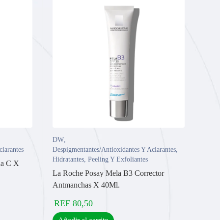
DW
,
clarantes
Despigmentantes/Antioxidantes Y Aclarantes
,
Hidratantes
,
Peeling Y Exfoliantes
na C X
La Roche Posay Mela B3 Corrector
Antmanchas X 40Ml.
REF
80,50