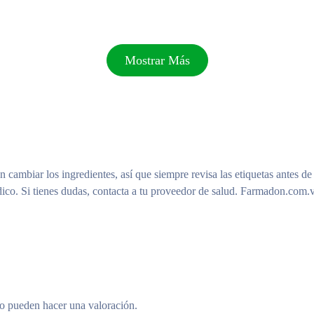
a limpieza.
Mostrar Más
cualano, aceite de soja hidrogenado, ciclohexasiloxano, olivato de cetea
ulata (mandarina), hialuronato de sodio, Citrus Aurantium Dulcis ( Extra
n cambiar los ingredientes, así que siempre revisa las etiquetas antes de
oba, extracto de fruta de Ficus Carica (higo), extracto de fruta de Citr
ico. Si tienes dudas, contacta a tu proveedor de salud. Farmadon.com.v
alcohol estearílico, alcohol araquidílico, carbómero, arginina, copolímer
sohexadecano, piridoxina HCl, hidroxipropil guar, alcohol cetílico, polis
rachta, citrato de tris (tetrametilhidroxipiperidinol), extracto de raíz
 hippocastanum (castaño de indias) ) Extracto de semilla, tocoferol, poli
ilhexilglicerina, 1,2-hexanodiol, aceite de cáscara de limón cítrico (lim
to pueden hacer una valoración.