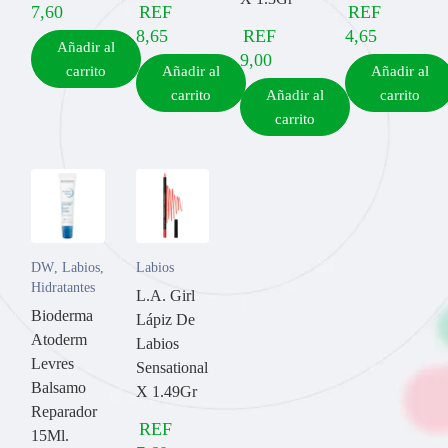
7,60
REF
REF
8,65
REF
4,65
Añadir al
9,00
carrito
Añadir al
Añadir al
carrito
Añadir al
carrito
carrito
DW
,
Labios
,
Labios
Hidratantes
L.A. Girl
Bioderma
Lápiz De
Atoderm
Labios
Levres
Sensational
Balsamo
X 1.49Gr
Reparador
REF
15Ml.