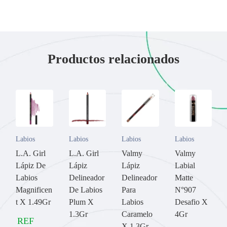
Productos relacionados
Labios
Labios
Labios
Labios
L.A. Girl
L.A. Girl
Valmy
Valmy
Lápiz De
Lápiz
Lápiz
Labial
Labios
Delineador
Delineador
Matte
Magnificen
De Labios
Para
N°907
t X 1.49Gr
Plum X
Labios
Desafio X
1.3Gr
Caramelo
4Gr
REF
X 1.3Gr