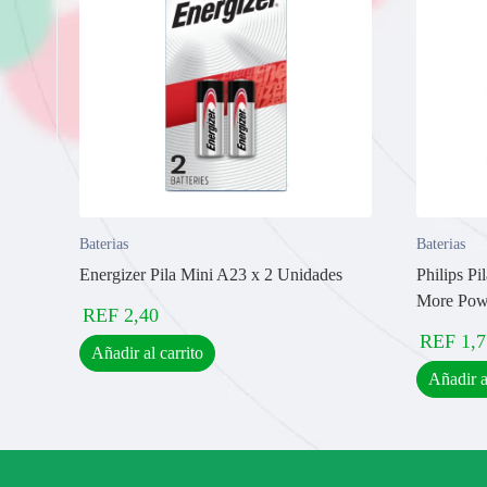
Baterias
Baterias
Energizer Pila Mini A23 x 2 Unidades
Philips P
More Pow
REF
2,40
REF
1,7
Añadir al carrito
Añadir a