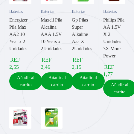
Baterias
Baterias
Baterias
Baterias
Energizer
Maxell Pila
Gp Pilas
Philips Pila
Pila Max
Alcalina
Super
AA 1.5V
AA2 10
AAA 1.5V
Alkaline
X 2
Year x 2
10 Years x
Aaa X
Unidades
Unidades
2 Unidades
2Unidades.
3X More
Power
REF
REF
REF
2,55
2,46
2,15
REF
1,77
Añadir al
Añadir al
Añadir al
carrito
carrito
carrito
Añadir al
carrito