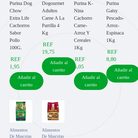
Purina Dog
Dogourmet
Purina K-
Purina
Chow
Adultos
Nina
Gatsy
Extra Life
Carne A La
Cachorro
Pescado-
Cachorros
Parrilla 4
Carne-
Arroz-
Sabor
Kg
Arroz Y
Espinaca
Pollo
Cereales
1Kg
REF
100G.
1Kg
19,75
REF
REF
REF
8,80
Añadir al
1,95
6,05
carrito
Añadir al
Añadir al
Añadir al
carrito
carrito
carrito
Alimentos
Alimentos
De Mascotas
De Mascotas