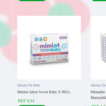
Jabones De Bebé
Jabones De
Mimlot Jabon Sweet Baby X 90Gr.
Mimadito
Manzanill
REF
0,91