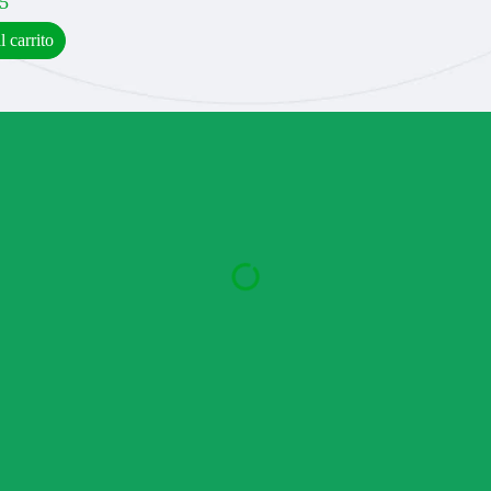
5
l carrito