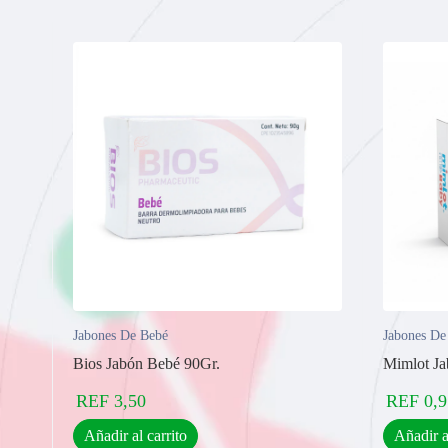
Jabones De Bebé
Jabones De
Bios Jabón Bebé 90Gr.
Mimlot Ja
REF
3,50
REF
0,9
Añadir al carrito
Añadir a