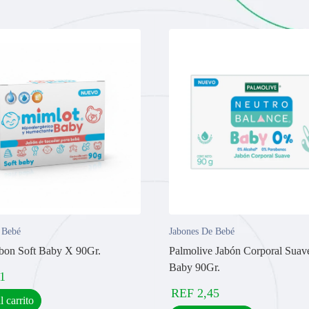
 Bebé
Jabones De Bebé
bon Soft Baby X 90Gr.
Palmolive Jabón Corporal Suav
Baby 90Gr.
1
REF
2,45
l carrito