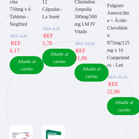
cina
12
Cilastatina
Fulgram
750mg x 6
Cápsulas -
Ampolla
Amoxicilin
Tabletas -
La Santé
500mg/500
a + Ácido
Siegfried
mg I.M IV
Clavulánic
REF
4,20
Vitalis
REF
o
REF
6,85
REF
3,78
875mg/125
REF
24,29
6,17
REF
mg x 16
Añadir al
21,86
Comprimid
Añadir al
carrito
os - Leti
carrito
Añadir al
carrito
REF
25,33
REF
22,80
Añadir al
carrito