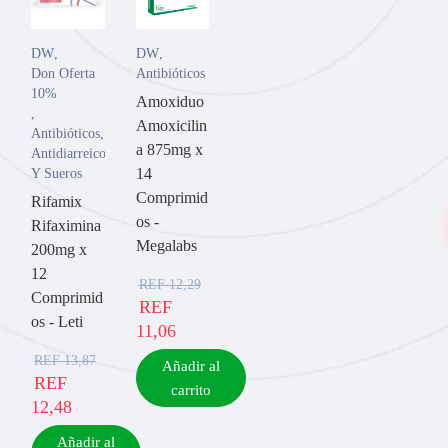
DW
,
DW
,
Don Oferta
Antibióticos
10%
Amoxiduo
,
Amoxicilin
Antibióticos
,
a 875mg x
Antidiarreicos
14
Y Sueros
Comprimid
Rifamix
os -
Rifaximina
Megalabs
200mg x
12
REF
12,29
Comprimid
REF
os - Leti
11,06
REF
13,87
Añadir al
REF
carrito
12,48
Añadir al