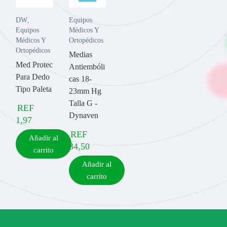
DW
,
Equipos
Equipos
Médicos Y
Médicos Y
Ortopédicos
Ortopédicos
Medias
Med Protec
Antiembóli
Para Dedo
cas 18-
Tipo Paleta
23mm Hg
Talla G -
REF
Dynaven
1,97
REF
Añadir al
34,50
carrito
Añadir al
carrito