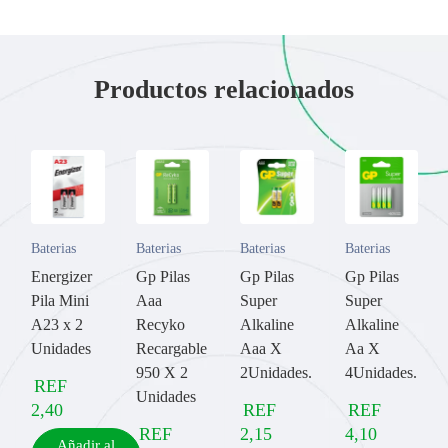
Productos relacionados
Baterias
Baterias
Baterias
Baterias
Energizer
Gp Pilas
Gp Pilas
Gp Pilas
Pila Mini
Aaa
Super
Super
A23 x 2
Recyko
Alkaline
Alkaline
Unidades
Recargable
Aaa X
Aa X
950 X 2
2Unidades.
4Unidades.
REF
Unidades
2,40
REF
REF
REF
2,15
4,10
Añadir al