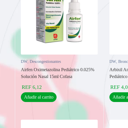
DW
,
Descongestionantes
DW
,
Bronc
Airfen Oximetazolina Pediátrico 0.025%
Arbixil A
Solución Nasal 15ml Cofasa
Pediátric
REF
6,12
REF
4,0
Añadir al carrito
Añadir a