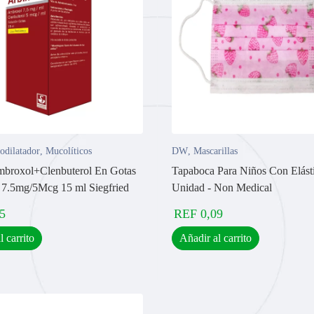
odilatador
,
Mucolíticos
DW
,
Mascarillas
mbroxol+Clenbuterol En Gotas
Tapaboca Para Niños Con Elást
o 7.5mg/5Mcg 15 ml Siegfried
Unidad - Non Medical
5
REF
0,09
l carrito
Añadir al carrito