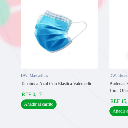
DW
,
Mascarillas
DW
,
Bronc
Tapaboca Azul Con Elastica Valemedic
Budenas B
15ml Ofta
REF
0,17
REF
15
Añadir al carrito
Añadir a