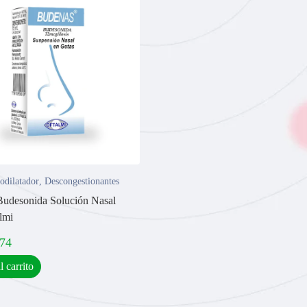
odilatador
,
Descongestionantes
udesonida Solución Nasal
lmi
,74
l carrito