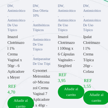
DW
,
DW
,
DW
,
DW
,
Antimicóticos
Don Oferta
Antimicóticos
Antimicóticos
,
10%
,
,
Antimicóticos
,
Antimicóticos
Antimicóticos
De Uso
Antibióticos
De Uso
De Uso
Tópico
Tópicos
Tópico
Tópico
,
Imazol
Imazol
Ipalat
Antimicóticos
Clotrimazo
Clotrimazo
Clotrimazo
De Uso
l 1%
l 100mg x
l 1%
Tópico
Crema
6 Cápsulas
Crema
,
Antiparasitarios
Vaginal x
Vaginales -
Tópica
De Uso Tópico
50gr - 6
Siegfried
20gr -
Gynomet
Aplicadore
Cofasa
REF
Metronidaz
s Meyer
3,95
REF
ol+Micona
REF
3,55
zol Crema
Añadir al
4,70
Vaginal 7
carrito
Añadir al
Aplicadore
Añadir al
carrito
s x 40gr -
carrito