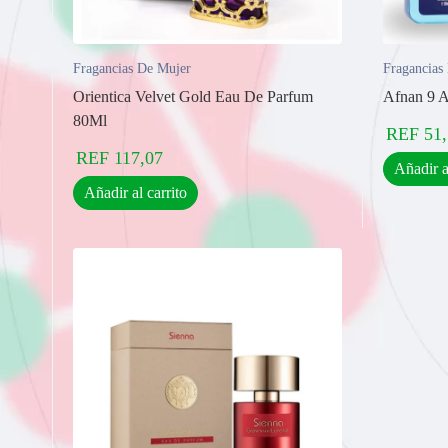
Fragancias De Mujer
Fragancias
Orientica Velvet Gold Eau De Parfum
Afnan 9 
80Ml
REF
51
REF
117,07
Añadir a
Añadir al carrito