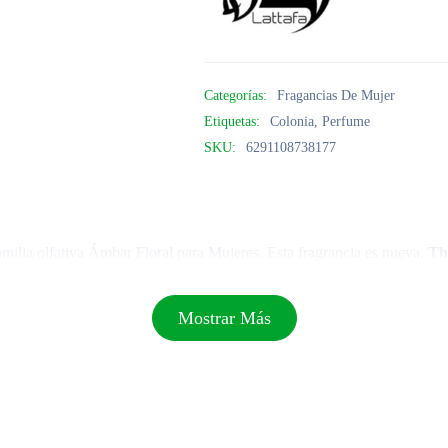
Categorías:
Fragancias De Mujer
Etiquetas:
Colonia
,
Perfume
SKU:
6291108738177
amilia olfativa Ámbar Floral para Mujeres. Esta fragrancia es nueva.
Th
Mostrar Más