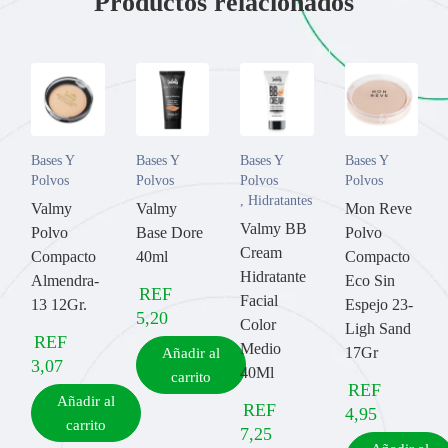
Productos relacionados
Bases Y
Bases Y
Bases Y
Bases Y
Polvos
Polvos
Polvos
Polvos
,
Hidratantes
Valmy
Valmy
Mon Reve
Valmy BB
Polvo
Base Dore
Polvo
Cream
Compacto
40ml
Compacto
Hidratante
Almendra-
Eco Sin
REF
Facial
13 12Gr.
Espejo 23-
5,20
Color
Ligh Sand
REF
Medio
17Gr
Añadir al
3,07
40Ml
carrito
REF
Añadir al
REF
4,95
carrito
7,25