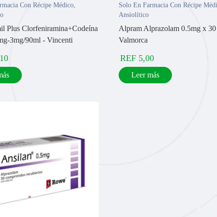
rmacia Con Récipe Médico
,
Solo En Farmacia Con Récipe Méd
no
Ansiolítico
l Plus Clorfeniramina+Codeína
Alpram Alprazolam 0.5mg x 30 
mg-3mg/90ml - Vincenti
Valmorca
,10
REF
5,00
más
Leer más