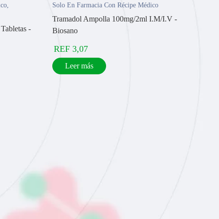
ico
,
Solo En Farmacia Con Récipe Médico
Tramadol Ampolla 100mg/2ml I.M/I.V -
Tabletas -
Biosano
REF
3,07
Leer más