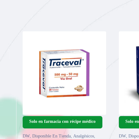
DW
,
Disponible En Tienda
,
Analgésicos
,
DW
,
Dispo