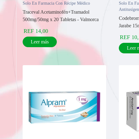
Solo En Farmacia Con Récipe Médico
Solo En Fa
Antitusíge
Traceval Acetaminofén+Tramadol
Codebromi
500mg/50mg x 20 Tabletas - Valmorca
Jarabe 15
REF
14,00
REF
10
Leer más
Leer 