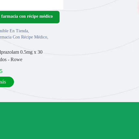
nible En Tienda
,
rmacia Con Récipe Médico
,
lprazolam 0.5mg x 30
dos - Rowe
5
más