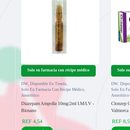
DW
,
Disponible En Tienda
,
DW
,
Dispo
Solo En Farmacia Con Récipe Médico
,
Solo En Fa
Ansiolítico
Ansiolítico
Diazepam Ampolla 10mg/2ml I.M/I.V -
Clonzep C
Biosano
Valmorca
REF
4,54
REF
8,5