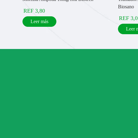
Biosano
REF
3,80
REF
3,0
Leer más
Leer 