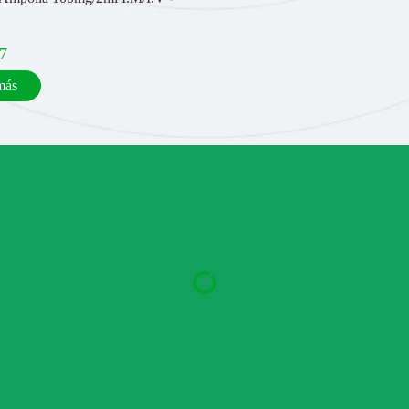
7
más