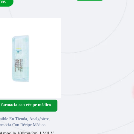
más
nible En Tienda
,
Analgésicos
,
rmacia Con Récipe Médico
Ampolla 100mg/2ml I.M/I.V -