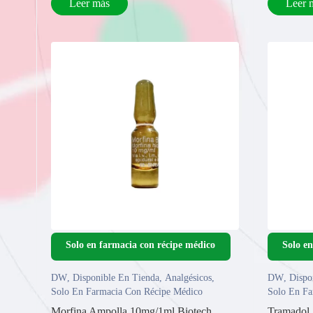
Leer más
Leer 
DW
,
Disponible En Tienda
,
Analgésicos
,
DW
,
Dispo
Solo En Farmacia Con Récipe Médico
Solo En Fa
Morfina Ampolla 10mg/1ml Biotech
Tramadol 