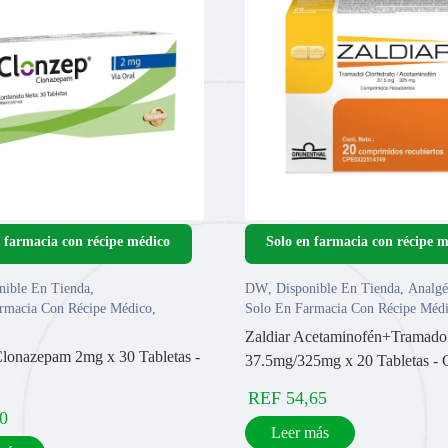
nible En Tienda
,
DW
,
Disponible En Tienda
,
Analgé
rmacia Con Récipe Médico
,
Solo En Farmacia Con Récipe Méd
Zaldiar Acetaminofén+Tramado
lonazepam 2mg x 30 Tabletas -
37.5mg/325mg x 20 Tabletas - 
REF
54,65
0
Leer más